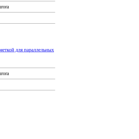
rora
зметкой для параллельных
rora