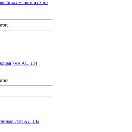
 швейных машин из 3 шт
rora
ающая 7мм AU-134
rora
лоновая 7мм AU-142