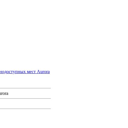
нодоступных мест Aurora
rora