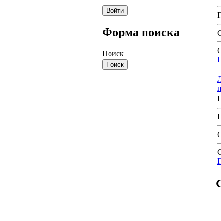
Форма поиска
С
Поиск
Л
С