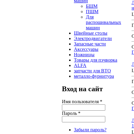
машин
Л
БШМ
ПШМ
Для
распошивальных
машин
Швейные столы
Электродвигатели
Запасные части
С
Аксессуары
Ножницы
Товары для пэчворка
Л
ALFA
запчасти для ВТО
металло-фурнитура
Вход на сайт
Имя пользователя
*
С
Пароль
*
Л
1
Забыли пароль?