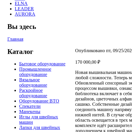
ELNA
LEADER
AURORA
Вы здесь
Главная
Каталог
Опубликовано пт, 09/25/202
170 000,00 ₽
Бытовое оборудование
Промышленное
Новая вышивальная машина 
оборудование
любой сложности. Теперь м
Вязальное
Обновленный сенсорный эк
оборудование
процессом вышивки, ознако
Раскройное
библиотека включает в себя
оборудование
дизайнов, цветочных алфави
Оборудование ВТО
сашико. Собственные диза
Спекатели
соединить машину напрямую
Манекены
нижней нитей. В случае обр
Иглы для швейных
область освещается в трех 
машин
комплекте идёт расширитель
Лапки для швейных
дополнением к швейной ма