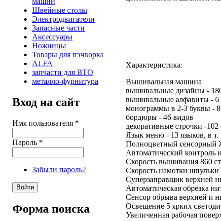
машин
Швейные столы
Электродвигатели
Запасные части
Аксессуары
Ножницы
Товары для пэчворка
ALFA
Характеристика:
запчасти для ВТО
металло-фурнитура
Вышивальная машина
вышивальные дизайны - 18
вышивальные алфавиты - 6
Вход на сайт
монограммы в 2-3 буквы - 8
бордюры - 46 видов
Имя пользователя
*
декоративные строчки -102
Язык меню - 13 языков, в т.
Пароль
*
Полноцветный сенсорный 
Автоматический контроль 
Скорость вышивания 860 ст
Забыли пароль?
Скорость намотки шпульки -
Суперзаправщик верхней н
Автоматическая обрезка ни
Сенсор обрыва верхней и 
Освещение 5 ярких светодио
Форма поиска
Увеличенная рабочая поверх