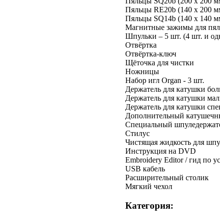
Пяльцы SQ20b (200 x 200 м
Пяльцы RE20b (140 x 200 м
Пяльцы SQ14b (140 x 140 м
Магнитные зажимы для пял
Шпульки – 5 шт. (4 шт. и о
Отвёртка
Отвёртка-ключ
Щёточка для чистки
Ножницы
Набор игл Organ - 3 шт.
Держатель для катушки бол
Держатель для катушки мал
Держатель для катушки спе
Дополнительный катушечн
Специальный шпуледержате
Стилус
Чистящая жидкость для шп
Инструкция на DVD
Embroidery Editor / гид по у
USB кабель
Расширительный столик
Мягкий чехол
Категория: