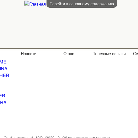
Перейти к основному содержанию
Новости
О нас
Полезные ссылки
Се
ME
INA
HER
ER
RA
Опубликовано сб, 10/31/2020 - 21:36 пользователем
redactor