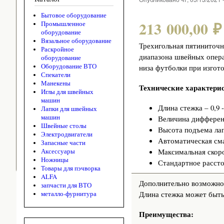
Бытовое оборудование
213 000,00 ₽
Промышленное
оборудование
Вязальное оборудование
Трехигольная пятиниточ
Раскройное
диапазона швейных опера
оборудование
Оборудование ВТО
низа футболки при изгот
Спекатели
Манекены
Технические характери
Иглы для швейных
машин
Длина стежка – 0,9 -
Лапки для швейных
машин
Величина дифференц
Швейные столы
Высота подъема лап
Электродвигатели
Автоматическая см
Запасные части
Максимальная скоро
Аксессуары
Ножницы
Стандартное рассто
Товары для пэчворка
ALFA
Дополнительно возможное
запчасти для ВТО
Длина стежка может быть
металло-фурнитура
Преимущества: