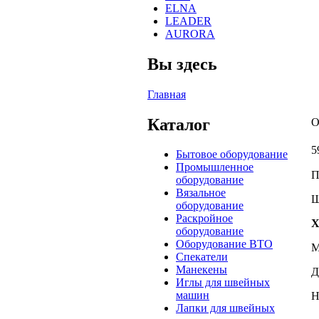
ELNA
LEADER
AURORA
Вы здесь
Главная
Каталог
О
5
Бытовое оборудование
Промышленное
П
оборудование
Вязальное
Щ
оборудование
Раскройное
Х
оборудование
Оборудование ВТО
М
Спекатели
Манекены
Д
Иглы для швейных
машин
Н
Лапки для швейных