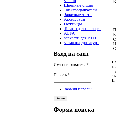
машин
К
Швейные столы
Электродвигатели
Запасные части
Аксессуары
Ножницы
Товары для пэчворка
П
ALFA
B
запчасти для ВТО
С
металло-фурнитура
И
С
Вход на сайт
-
На
Имя пользователя
*
к
- 
Пароль
*
"К
К
Забыли пароль?
Форма поиска