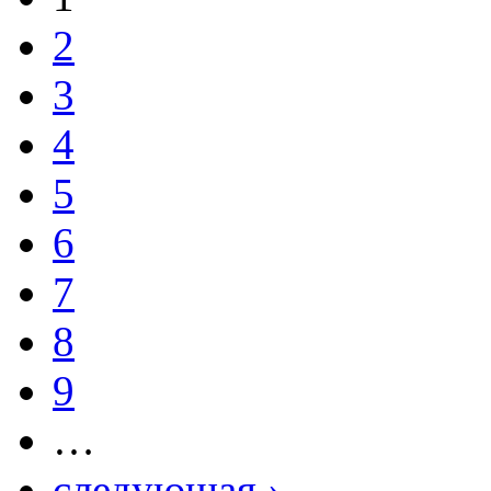
2
3
4
5
6
7
8
9
…
следующая ›