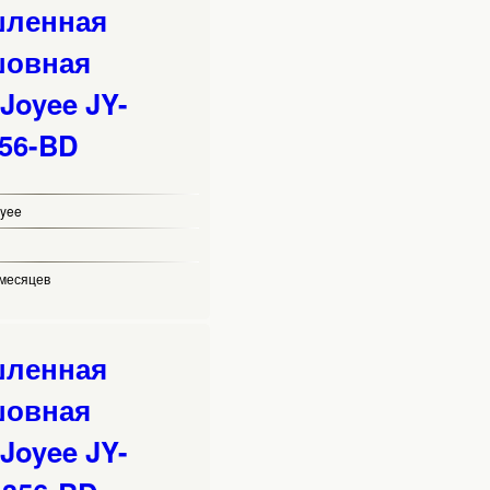
ленная
шовная
Joyee JY-
356-BD
oyee
 месяцев
ленная
шовная
Joyee JY-