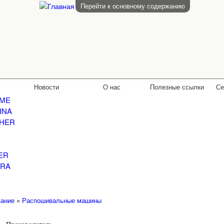
Перейти к основному содержанию
Новости
О нас
Полезные ссылки
Се
ME
INA
HER
ER
RA
ание
»
Распошивальные машины