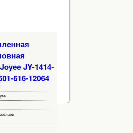
ленная
шовная
Joyee JY-1414-
601-616-12064
₽
oyee
 месяцев