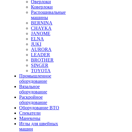
Оверлоки
Коверлоки
Распошивальные
машины
BERNINA
CHAYKA
JANOME
ELNA
JUKI
AURORA
LEADER
BROTHER
SINGER
TOYOTA
Промышленное
оборудование
Вязальное
оборудование
Раскройное
оборудование
Оборудование ВТО
Спекатели
Манекены
Иглы для швейных
машин